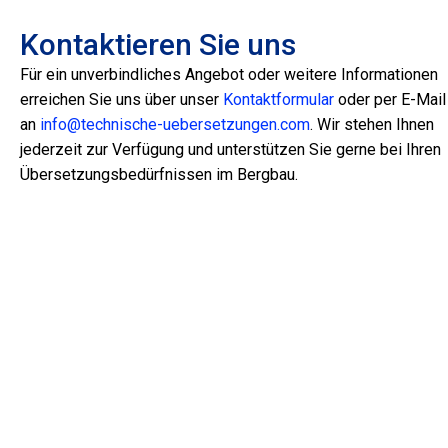
Kontaktieren Sie uns
Für ein unverbindliches Angebot oder weitere Informationen
erreichen Sie uns über unser
Kontaktformular
oder per E-Mail
an
info@technische-uebersetzungen.com
. Wir stehen Ihnen
jederzeit zur Verfügung und unterstützen Sie gerne bei Ihren
Übersetzungsbedürfnissen im Bergbau.
Übersetzungen im
Fachbereich Bau- und
Gebäudetechnik
Die von Alexxtec übersetzten Dokumente entsprechen
den strengsten internationalen Normen für die
Qualitätssicherung von Übersetzungen in der Industrie