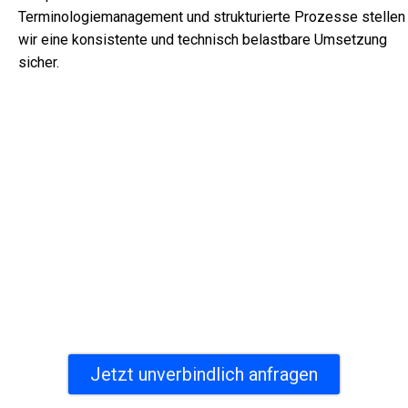
Terminologiemanagement und strukturierte Prozesse stellen
wir eine konsistente und technisch belastbare Umsetzung
sicher.
Technische Übersetzungen
Deutsch–Niederländisch für
Industrieprojekte
Präzise technische Dokumentation Niederländisch –
normgerecht, terminologisch konsistent und international
einsetzbar für Maschinen, Anlagen und industrielle
Systeme.
Jetzt unverbindlich anfragen