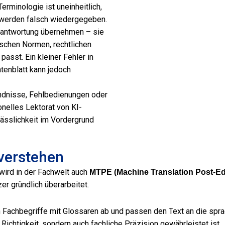
erminologie ist uneinheitlich,
e werden falsch wiedergegeben.
rantwortung übernehmen – sie
ischen Normen, rechtlichen
asst. Ein kleiner Fehler in
tenblatt kann jedoch
ändnisse, Fehlbedienungen oder
onelles Lektorat von KI-
lässlichkeit im Vordergrund
 verstehen
wird in der Fachwelt auch
MTPE (Machine Translation Post-Ed
r gründlich überarbeitet.
en Fachbegriffe mit Glossaren ab und passen den Text an die spra
 Richtigkeit, sondern auch fachliche Präzision gewährleistet ist.