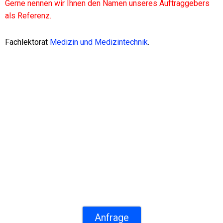
Gerne nennen wir Ihnen den Namen unseres Auftraggebers
als Referenz.
Fachlektorat
Medizin und Medizintechnik
.
Beispiel aus der Praxis: Ein
typischer Großauftrag für die
Medizintechnik
Die von Alexxtec übersetzten Dokumente entsprechen
den strengsten internationalen Normen für die
Qualitätssicherung von Übersetzungen in der Industrie
und Wirtschaft!
Anfrage