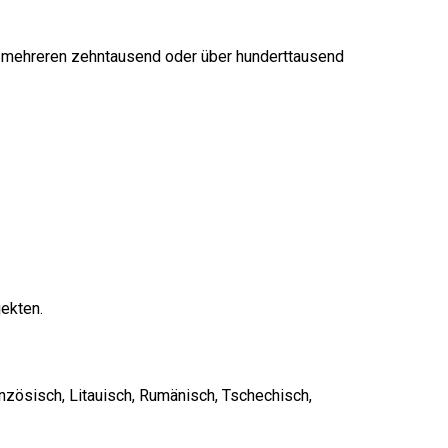
t mehreren zehntausend oder über hunderttausend
jekten.
anzösisch, Litauisch, Rumänisch, Tschechisch,