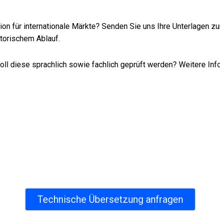
n für internationale Märkte? Senden Sie uns Ihre Unterlagen zur
atorischem Ablauf.
oll diese sprachlich sowie fachlich geprüft werden? Weitere Inf
bersetzungen für Industrie und
Dokumentation für internationale Märkte – präzise, konsistent 
Technische Übersetzung anfragen